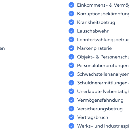
Einkommens- & Vermö
Korruptionsbekämpfun
Krankheitsbetrug
Lauschabwehr
Lohnfortzahlungsbetrug
ten
Markenpiraterie
Objekt- & Personensch
Personalüberprüfungen
Schwachstellenanalyse
Schuldnerermittlungen
Unerlaubte Nebentätigk
Vermögensfahndung
Versicherungsbetrug
Vertragsbruch
Werks- und Industriesp