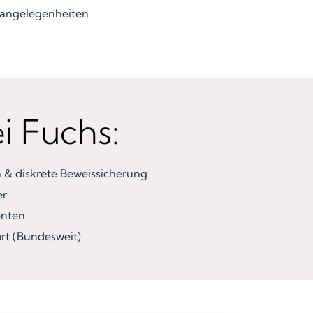
angelegenheiten
ei Fuchs:
& diskrete Beweissicherung
er
enten
rt (Bundesweit)