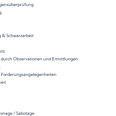
gensüberprüfung
g
 & Schwarzarbeit
utz
 durch Observationen und Ermittlungen
n
-Forderungsangelegenheiten
eit
ionage / Sabotage