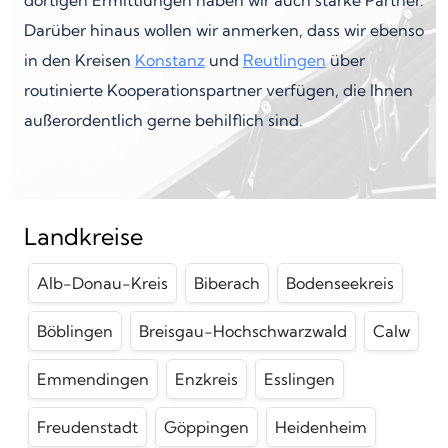
dortigen Ermittlungen haben wir auch starke Partner.
Darüber hinaus wollen wir anmerken, dass wir ebenso
in den Kreisen
Konstanz
und
Reutlingen
über
routinierte Kooperationspartner verfügen, die Ihnen
außerordentlich gerne behilflich sind.
Landkreise
Alb-Donau-Kreis
Biberach
Bodenseekreis
Böblingen
Breisgau-Hochschwarzwald
Calw
Emmendingen
Enzkreis
Esslingen
Freudenstadt
Göppingen
Heidenheim