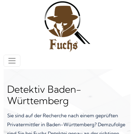
Zum Inhalt springen
Hauptnavigation
Detektiv Baden-
Württemberg
Sie sind auf der Recherche nach einem geprüften
Privatermittler in Baden-Württemberg? Demzufolge
sind Sie bei Fuchs Detektei genau an der richtigen