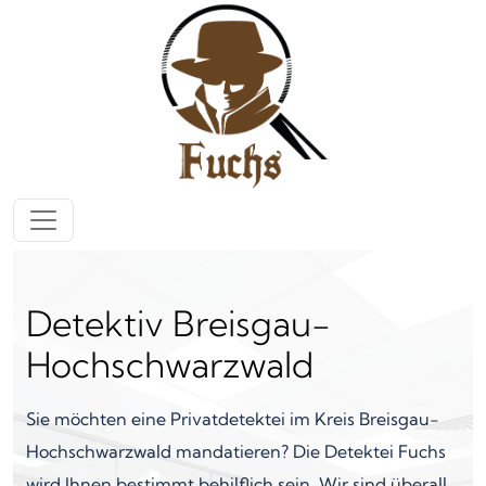
Zum Inhalt springen
Hauptnavigation
Detektiv Breisgau-
Hochschwarzwald
Sie möchten eine Privatdetektei im Kreis Breisgau-
Hochschwarzwald mandatieren? Die Detektei Fuchs
wird Ihnen bestimmt behilflich sein. Wir sind überall