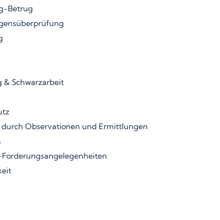
g-Betrug
gensüberprüfung
g
 & Schwarzarbeit
utz
 durch Observationen und Ermittlungen
n
-Forderungsangelegenheiten
eit