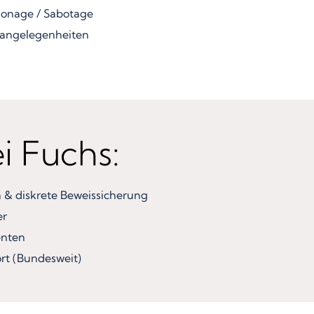
ionage / Sabotage
angelegenheiten
ei Fuchs:
& diskrete Beweissicherung
er
enten
rt (Bundesweit)