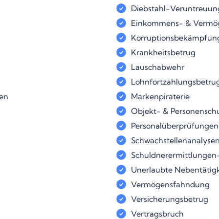
Diebstahl-Veruntreuun
Einkommens- & Vermö
Korruptionsbekämpfun
Krankheitsbetrug
Lauschabwehr
Lohnfortzahlungsbetrug
ten
Markenpiraterie
Objekt- & Personensch
Personalüberprüfungen
Schwachstellenanalyse
Schuldnerermittlungen
Unerlaubte Nebentätigk
Vermögensfahndung
Versicherungsbetrug
Vertragsbruch