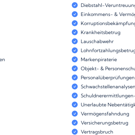
Diebstahl-Veruntreuun
Einkommens- & Vermö
Korruptionsbekämpfun
Krankheitsbetrug
Lauschabwehr
Lohnfortzahlungsbetrug
ten
Markenpiraterie
Objekt- & Personensch
Personalüberprüfungen
Schwachstellenanalyse
Schuldnerermittlungen
Unerlaubte Nebentätigk
Vermögensfahndung
Versicherungsbetrug
Vertragsbruch