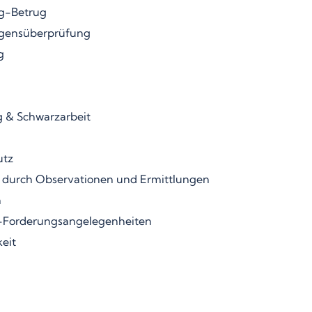
g-Betrug
gensüberprüfung
g
 & Schwarzarbeit
utz
 durch Observationen und Ermittlungen
n
-Forderungsangelegenheiten
eit