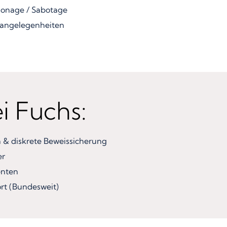
ionage / Sabotage
angelegenheiten
ei Fuchs:
& diskrete Beweissicherung
er
enten
rt (Bundesweit)