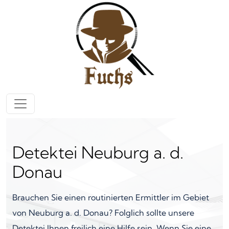
Zum Inhalt springen
Hauptnavigation
Detektei Neuburg a. d.
Donau
Brauchen Sie einen routinierten Ermittler im Gebiet
von Neuburg a. d. Donau? Folglich sollte unsere
Detektei Ihnen freilich eine Hilfe sein. Wenn Sie eine