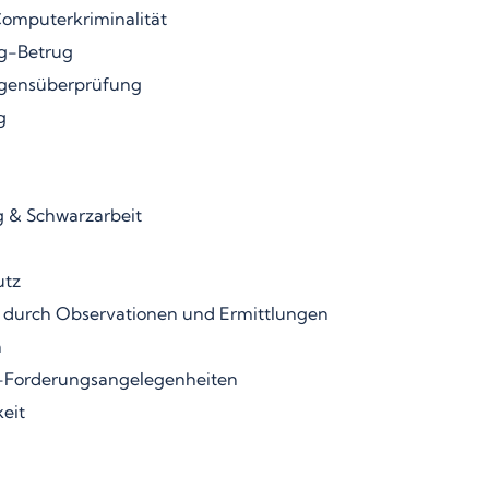
omputerkriminalität
g-Betrug
gensüberprüfung
g
 & Schwarzarbeit
utz
 durch Observationen und Ermittlungen
n
-Forderungsangelegenheiten
eit