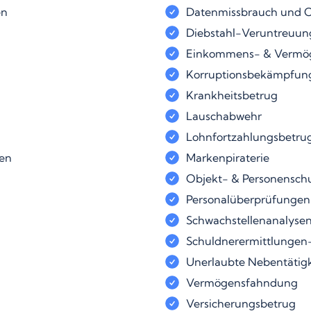
en
Datenmissbrauch und C
Diebstahl-Veruntreuun
Einkommens- & Vermö
Korruptionsbekämpfun
Krankheitsbetrug
Lauschabwehr
Lohnfortzahlungsbetrug
ten
Markenpiraterie
Objekt- & Personensch
Personalüberprüfungen
Schwachstellenanalyse
Schuldnerermittlungen
Unerlaubte Nebentätigk
Vermögensfahndung
Versicherungsbetrug