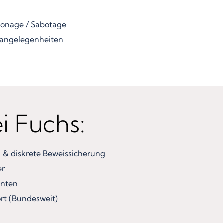
ionage / Sabotage
angelegenheiten
ei Fuchs:
& diskrete Beweissicherung
er
enten
rt (Bundesweit)