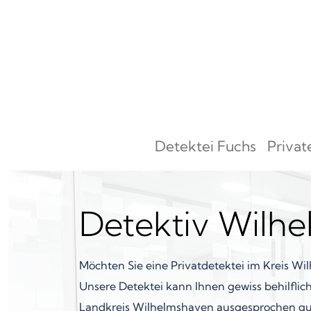
Zum Inhalt springen
Detektei Fuchs
Privat
Hauptnavigation
Detektiv Wilh
Möchten Sie eine Privatdetektei im Kreis W
Unsere Detektei kann Ihnen gewiss behilflich 
Landkreis Wilhelmshaven ausgesprochen gu